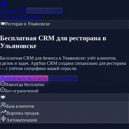
AppStar
CRM
Начать бесплатно
Назад на главную
🍽️
Ресторан
в Ульяновске
Бесплатная CRM
для ресторана
в
Ульяновске
Бесплатная CRM для бизнеса в Ульяновске: учёт клиентов,
сделок и задач. AppStar CRM создана специально для ресторана
— с учётом специфики вашей отрасли.
Попробовать бесплатно
Узнать больше
Навсегда бесплатно
Без ограничений
🍽️
База клиентов
Воронка продаж
Автоматизация