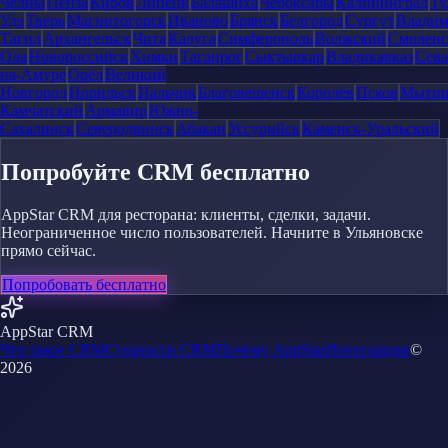
Челны
Пенза
Киров
Липецк
Балашиха
Чебоксары
Калининград
Ту
Удэ
Тверь
Магнитогорск
Иваново
Брянск
Белгород
Сургут
Влади
Тагил
Архангельск
Чита
Калуга
Симферополь
Волжский
Смоленс
Ола
Новороссийск
Химки
Таганрог
Сыктывкар
Владикавказ
Сева
на-Амуре
Орёл
Великий
Новгород
Норильск
Нальчик
Благовещенск
Королёв
Псков
Мыти
Камчатский
Армавир
Южно-
Сахалинск
Северодвинск
Абакан
Уссурийск
Каменск-Уральский
Попробуйте CRM бесплатно
AppStar CRM для ресторана: клиенты, сделки, задачи.
Неограниченное число пользователей. Начните в Ульяновске
прямо сейчас.
Попробовать бесплатно
AppStar CRM
Что такое CRM
Сущности CRM
Почему AppStar
Интеграции
©
2026