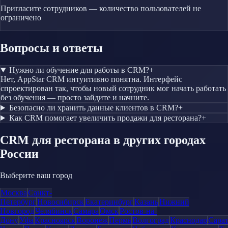
Пригласите сотрудников — количество пользователей не
ограничено
Вопросы и ответы
Нужно ли обучение для работы в CRM?
+
Нет, AppStar CRM интуитивно понятна. Интерфейс
спроектирован так, чтобы новый сотрудник мог начать работать
без обучения — просто зайдите и начните.
Безопасно ли хранить данные клиентов в CRM?
+
Как CRM помогает увеличить продажи для ресторана?
+
CRM
для ресторана
в других городах
России
Выберите ваш город
Москва
Санкт-
Петербург
Новосибирск
Екатеринбург
Казань
Нижний
Новгород
Челябинск
Самара
Омск
Ростов-на-
Дону
Уфа
Красноярск
Воронеж
Пермь
Волгоград
Краснодар
Сара