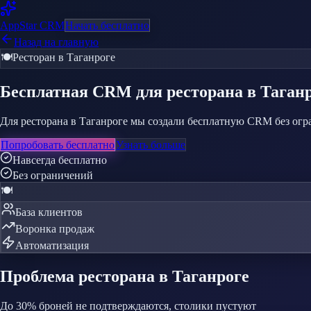
AppStar
CRM
Начать бесплатно
Назад на главную
🍽️
Ресторан
в Таганроге
Бесплатная CRM
для ресторана
в Таган
Для ресторана в Таганроге мы создали бесплатную CRM без огр
Попробовать бесплатно
Узнать больше
Навсегда бесплатно
Без ограничений
🍽️
База клиентов
Воронка продаж
Автоматизация
Проблема
ресторана
в Таганроге
До 30% броней не подтверждаются, столики пустуют