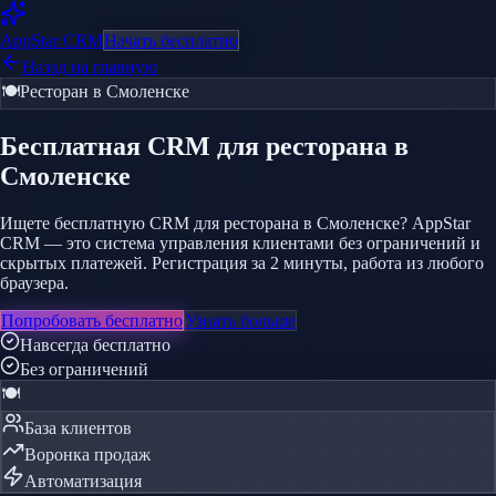
AppStar
CRM
Начать бесплатно
Назад на главную
🍽️
Ресторан
в Смоленске
Бесплатная CRM
для ресторана
в
Смоленске
Ищете бесплатную CRM для ресторана в Смоленске? AppStar
CRM — это система управления клиентами без ограничений и
скрытых платежей. Регистрация за 2 минуты, работа из любого
браузера.
Попробовать бесплатно
Узнать больше
Навсегда бесплатно
Без ограничений
🍽️
База клиентов
Воронка продаж
Автоматизация