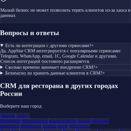
Малый бизнес не может позволить терять клиентов из-за хаоса в
данных
Вопросы и ответы
Есть ли интеграции с другими сервисами?
+
Да, AppStar CRM интегрируется с популярными сервисами:
Telegram, WhatsApp, email, 1С, Google Calendar и другими.
Список интеграций постоянно расширяется.
Сколько времени занимает внедрение CRM?
+
Безопасно ли хранить данные клиентов в CRM?
+
CRM
для ресторана
в других городах
России
Выберите ваш город
Москва
Санкт-
Петербург
Новосибирск
Екатеринбург
Казань
Нижний
Новгород
Челябинск
Самара
Омск
Ростов-на-