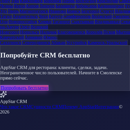
Дону
Уфа
Красноярск
Воронеж
Пермь
Волгоград
Краснодар
Сара
Челны
Пенза
Киров
Липецк
Балашиха
Чебоксары
Калининград
Ту
Удэ
Тверь
Магнитогорск
Иваново
Брянск
Белгород
Сургут
Влади
Тагил
Архангельск
Чита
Калуга
Симферополь
Волжский
Смоленс
Ола
Новороссийск
Химки
Таганрог
Сыктывкар
Владикавказ
Сева
на-Амуре
Орёл
Великий
Новгород
Норильск
Нальчик
Благовещенск
Королёв
Псков
Мыти
Камчатский
Армавир
Южно-
Сахалинск
Северодвинск
Абакан
Уссурийск
Каменск-Уральский
Попробуйте CRM бесплатно
AppStar CRM для ресторана: клиенты, сделки, задачи.
Неограниченное число пользователей. Начните в Смоленске
прямо сейчас.
Попробовать бесплатно
AppStar CRM
Что такое CRM
Сущности CRM
Почему AppStar
Интеграции
©
2026