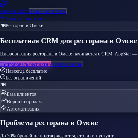
AppStar
CRM
Начать бесплатно
Назад на главную
🍽️
Ресторан
в Омске
Бесплатная CRM
для ресторана
в Омске
Цифровизация ресторана в Омске начинается с CRM. AppStar — б
Попробовать бесплатно
Узнать больше
Навсегда бесплатно
Без ограничений
🍽️
База клиентов
Воронка продаж
Автоматизация
Проблема
ресторана
в Омске
До 30% броней не подтверждаются, столики пустуют