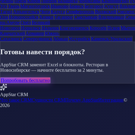
Челны
Пенза
Киров
Липецк
Балашиха
Чебоксары
Калининград
Ту
Удэ
Тверь
Магнитогорск
Иваново
Брянск
Белгород
Сургут
Влади
Тагил
Архангельск
Чита
Калуга
Симферополь
Волжский
Смоленс
Ола
Новороссийск
Химки
Таганрог
Сыктывкар
Владикавказ
Сева
на-Амуре
Орёл
Великий
Новгород
Норильск
Нальчик
Благовещенск
Королёв
Псков
Мыти
Камчатский
Армавир
Южно-
Сахалинск
Северодвинск
Абакан
Уссурийск
Каменск-Уральский
Готовы навести порядок?
AppStar CRM заменит Excel и блокноты. Ресторан в
Новосибирске — начните бесплатно за 2 минуты.
Попробовать бесплатно
AppStar CRM
Что такое CRM
Сущности CRM
Почему AppStar
Интеграции
©
2026