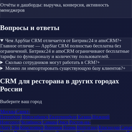
Отчёты и дашборды: выручка, конверсия, активность
менеджеров
Вопросы и ответы
Чем AppStar CRM отличается от Битрикс24 и amoCRM?
+
Главное отличие — AppStar CRM полностью бесплатна без
ограничений. Битрикс24 и amoCRM ограничивают бесплатные
тарифы по функционалу и количеству пользователей.
Сколько сотрудников могут работать в CRM?
+
Можно ли импортировать существующую базу клиентов?
+
CRM
для ресторана
в других городах
России
Выберите ваш город
Москва
Санкт-
Петербург
Новосибирск
Екатеринбург
Казань
Нижний
Новгород
Челябинск
Самара
Омск
Ростов-на-
Дону
Уфа
Красноярск
Воронеж
Пермь
Волгоград
Краснодар
Сара