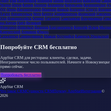
Дону
Уфа
Красноярск
Воронеж
Пермь
Волгоград
Краснодар
Сара
Челны
Пенза
Киров
Липецк
Балашиха
Чебоксары
Калининград
Ту
Удэ
Тверь
Магнитогорск
Иваново
Брянск
Белгород
Сургут
Влади
Тагил
Архангельск
Чита
Калуга
Симферополь
Волжский
Смоленс
Ола
Новороссийск
Химки
Таганрог
Сыктывкар
Владикавказ
Сева
на-Амуре
Орёл
Великий
Новгород
Норильск
Нальчик
Благовещенск
Королёв
Псков
Мыти
Камчатский
Армавир
Южно-
Сахалинск
Северодвинск
Абакан
Уссурийск
Каменск-Уральский
Попробуйте CRM бесплатно
AppStar CRM для ресторана: клиенты, сделки, задачи.
Неограниченное число пользователей. Начните в Новокузнецке
прямо сейчас.
Попробовать бесплатно
AppStar CRM
Что такое CRM
Сущности CRM
Почему AppStar
Интеграции
©
2026