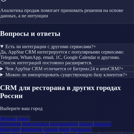
Аналитика продаж помогает принимать решения на основе
данных, а не интуиции
Вопросы и ответы
Есть ли интеграции с другими сервисами?
+
Да, AppStar CRM интегрируется с популярными сервисами:
Telegram, WhatsApp, email, 1С, Google Calendar и другими.
Список интеграций постоянно расширяется.
Чем AppStar CRM отличается от Битрикс24 и amoCRM?
+
Можно ли импортировать существующую базу клиентов?
+
CRM
для ресторана
в других городах
России
Выберите ваш город
Москва
Санкт-
Петербург
Новосибирск
Екатеринбург
Казань
Нижний
Новгород
Челябинск
Самара
Омск
Ростов-на-