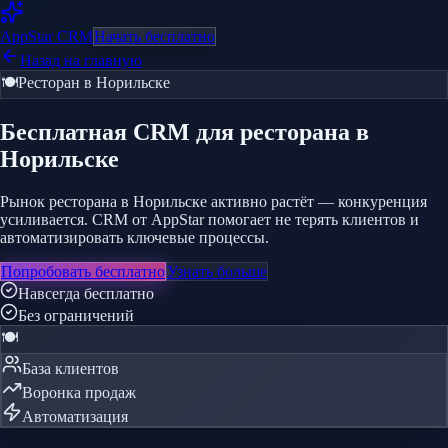
AppStar
CRM
Начать бесплатно
Назад на главную
🍽️
Ресторан
в Норильске
Бесплатная CRM
для ресторана
в
Норильске
Рынок ресторана в Норильске активно растёт — конкуренция
усиливается. CRM от AppStar помогает не терять клиентов и
автоматизировать ключевые процессы.
Попробовать бесплатно
Узнать больше
Навсегда бесплатно
Без ограничений
🍽️
База клиентов
Воронка продаж
Автоматизация