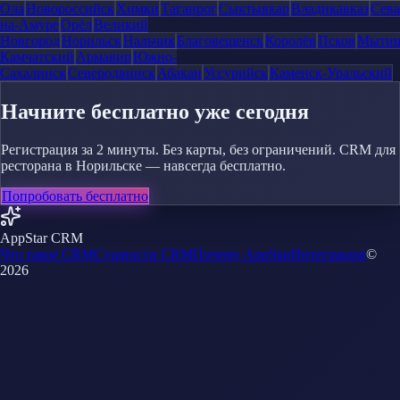
Ола
Новороссийск
Химки
Таганрог
Сыктывкар
Владикавказ
Сева
на-Амуре
Орёл
Великий
Новгород
Норильск
Нальчик
Благовещенск
Королёв
Псков
Мыти
Камчатский
Армавир
Южно-
Сахалинск
Северодвинск
Абакан
Уссурийск
Каменск-Уральский
Начните бесплатно уже сегодня
Регистрация за 2 минуты. Без карты, без ограничений. CRM для
ресторана в Норильске — навсегда бесплатно.
Попробовать бесплатно
AppStar CRM
Что такое CRM
Сущности CRM
Почему AppStar
Интеграции
©
2026