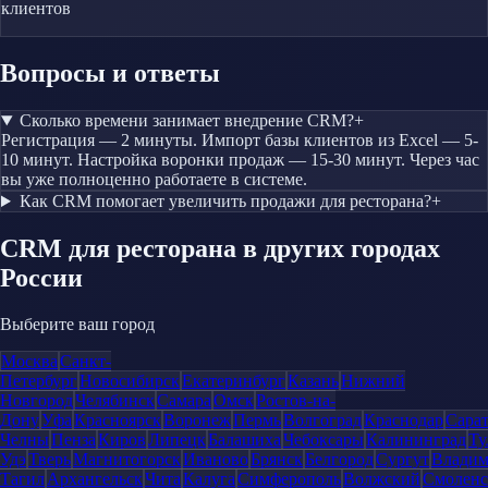
клиентов
Вопросы и ответы
Сколько времени занимает внедрение CRM?
+
Регистрация — 2 минуты. Импорт базы клиентов из Excel — 5-
10 минут. Настройка воронки продаж — 15-30 минут. Через час
вы уже полноценно работаете в системе.
Как CRM помогает увеличить продажи для ресторана?
+
CRM
для ресторана
в других городах
России
Выберите ваш город
Москва
Санкт-
Петербург
Новосибирск
Екатеринбург
Казань
Нижний
Новгород
Челябинск
Самара
Омск
Ростов-на-
Дону
Уфа
Красноярск
Воронеж
Пермь
Волгоград
Краснодар
Сара
Челны
Пенза
Киров
Липецк
Балашиха
Чебоксары
Калининград
Ту
Удэ
Тверь
Магнитогорск
Иваново
Брянск
Белгород
Сургут
Влади
Тагил
Архангельск
Чита
Калуга
Симферополь
Волжский
Смоленс