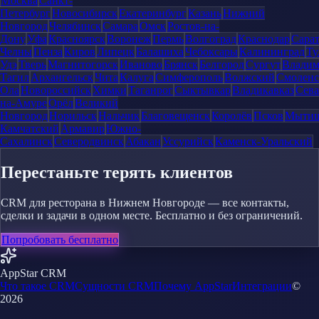
Москва
Санкт-
Петербург
Новосибирск
Екатеринбург
Казань
Нижний
Новгород
Челябинск
Самара
Омск
Ростов-на-
Дону
Уфа
Красноярск
Воронеж
Пермь
Волгоград
Краснодар
Сара
Челны
Пенза
Киров
Липецк
Балашиха
Чебоксары
Калининград
Ту
Удэ
Тверь
Магнитогорск
Иваново
Брянск
Белгород
Сургут
Влади
Тагил
Архангельск
Чита
Калуга
Симферополь
Волжский
Смоленс
Ола
Новороссийск
Химки
Таганрог
Сыктывкар
Владикавказ
Сева
на-Амуре
Орёл
Великий
Новгород
Норильск
Нальчик
Благовещенск
Королёв
Псков
Мыти
Камчатский
Армавир
Южно-
Сахалинск
Северодвинск
Абакан
Уссурийск
Каменск-Уральский
Перестаньте терять клиентов
CRM для ресторана в Нижнем Новгороде — все контакты,
сделки и задачи в одном месте. Бесплатно и без ограничений.
Попробовать бесплатно
AppStar CRM
Что такое CRM
Сущности CRM
Почему AppStar
Интеграции
©
2026