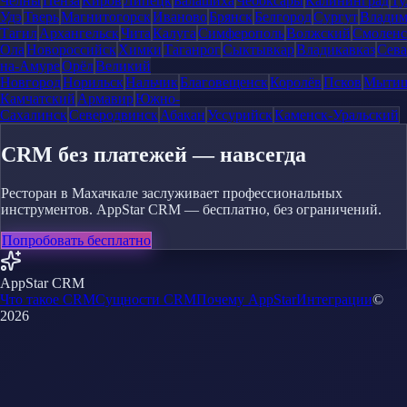
Челны
Пенза
Киров
Липецк
Балашиха
Чебоксары
Калининград
Ту
Удэ
Тверь
Магнитогорск
Иваново
Брянск
Белгород
Сургут
Влади
Тагил
Архангельск
Чита
Калуга
Симферополь
Волжский
Смоленс
Ола
Новороссийск
Химки
Таганрог
Сыктывкар
Владикавказ
Сева
на-Амуре
Орёл
Великий
Новгород
Норильск
Нальчик
Благовещенск
Королёв
Псков
Мыти
Камчатский
Армавир
Южно-
Сахалинск
Северодвинск
Абакан
Уссурийск
Каменск-Уральский
CRM без платежей — навсегда
Ресторан в Махачкале заслуживает профессиональных
инструментов. AppStar CRM — бесплатно, без ограничений.
Попробовать бесплатно
AppStar CRM
Что такое CRM
Сущности CRM
Почему AppStar
Интеграции
©
2026