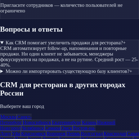
Пригласите сотрудников — количество пользователей не
ограничено
Вопросы и ответы
Как CRM помогает увеличить продажи для ресторана?
+
CRM автоматизирует follow-up, напоминания и повторные
продажи. Ни один клиент не забывается, менеджеры
фокусируются на продажах, а не на рутине. Средний рост — 25-
40%.
Можно ли импортировать существующую базу клиентов?
+
CRM
для ресторана
в других городах
России
Выберите ваш город
Москва
Санкт-
Петербург
Новосибирск
Екатеринбург
Казань
Нижний
Новгород
Челябинск
Самара
Омск
Ростов-на-
Дону
Уфа
Красноярск
Воронеж
Пермь
Волгоград
Краснодар
Сара