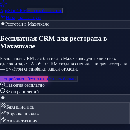
AppStar
CRM
Начать бесплатно
Назад на главную
🍽️
Ресторан
в Махачкале
Бесплатная CRM
для ресторана
в
Махачкале
Бесплатная CRM для бизнеса в Махачкале: учёт клиентов,
сделок и задач. AppStar CRM создана специально для ресторана
— с учётом специфики вашей отрасли.
Попробовать бесплатно
Узнать больше
Навсегда бесплатно
Без ограничений
🍽️
База клиентов
Воронка продаж
Автоматизация