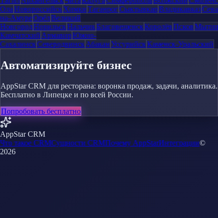
Тагил
Архангельск
Чита
Калуга
Симферополь
Волжский
Смоленс
Ола
Новороссийск
Химки
Таганрог
Сыктывкар
Владикавказ
Сева
на-Амуре
Орёл
Великий
Новгород
Норильск
Нальчик
Благовещенск
Королёв
Псков
Мыти
Камчатский
Армавир
Южно-
Сахалинск
Северодвинск
Абакан
Уссурийск
Каменск-Уральский
Автоматизируйте бизнес
AppStar CRM для ресторана: воронка продаж, задачи, аналитика.
Бесплатно в Липецке и по всей России.
Попробовать бесплатно
AppStar CRM
Что такое CRM
Сущности CRM
Почему AppStar
Интеграции
©
2026