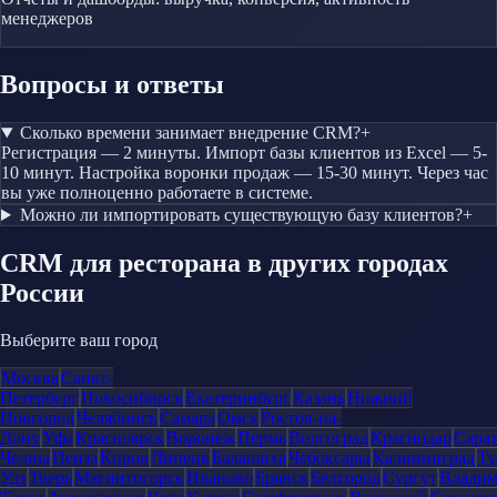
менеджеров
Вопросы и ответы
Сколько времени занимает внедрение CRM?
+
Регистрация — 2 минуты. Импорт базы клиентов из Excel — 5-
10 минут. Настройка воронки продаж — 15-30 минут. Через час
вы уже полноценно работаете в системе.
Можно ли импортировать существующую базу клиентов?
+
CRM
для ресторана
в других городах
России
Выберите ваш город
Москва
Санкт-
Петербург
Новосибирск
Екатеринбург
Казань
Нижний
Новгород
Челябинск
Самара
Омск
Ростов-на-
Дону
Уфа
Красноярск
Воронеж
Пермь
Волгоград
Краснодар
Сара
Челны
Пенза
Киров
Липецк
Балашиха
Чебоксары
Калининград
Ту
Удэ
Тверь
Магнитогорск
Иваново
Брянск
Белгород
Сургут
Влади