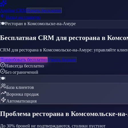
AppStar
CRM
Начать бесплатно
Назад на главную
🍽️
Ресторан
в Комсомольске-на-Амуре
Бесплатная CRM
для ресторана
в Комсо
CRM для ресторана в Комсомольске-на-Амуре: управляйте клиен
Попробовать бесплатно
Узнать больше
Навсегда бесплатно
Без ограничений
🍽️
База клиентов
Воронка продаж
Автоматизация
Проблема
ресторана
в Комсомольске-на
До 30% броней не подтверждаются, столики пустуют