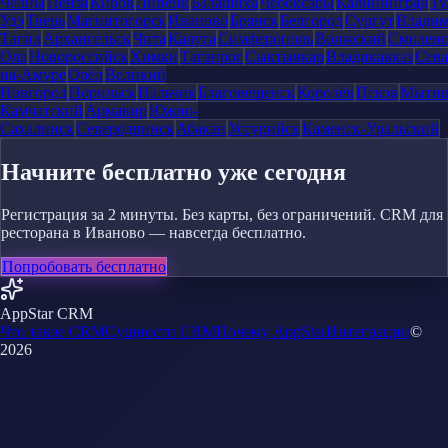
Челны
Пенза
Киров
Липецк
Балашиха
Чебоксары
Калининград
Ту
Удэ
Тверь
Магнитогорск
Иваново
Брянск
Белгород
Сургут
Влади
Тагил
Архангельск
Чита
Калуга
Симферополь
Волжский
Смоленс
Ола
Новороссийск
Химки
Таганрог
Сыктывкар
Владикавказ
Сева
на-Амуре
Орёл
Великий
Новгород
Норильск
Нальчик
Благовещенск
Королёв
Псков
Мыти
Камчатский
Армавир
Южно-
Сахалинск
Северодвинск
Абакан
Уссурийск
Каменск-Уральский
Начните бесплатно уже сегодня
Регистрация за 2 минуты. Без карты, без ограничений. CRM для
ресторана в Иваново — навсегда бесплатно.
Попробовать бесплатно
AppStar CRM
Что такое CRM
Сущности CRM
Почему AppStar
Интеграции
©
2026