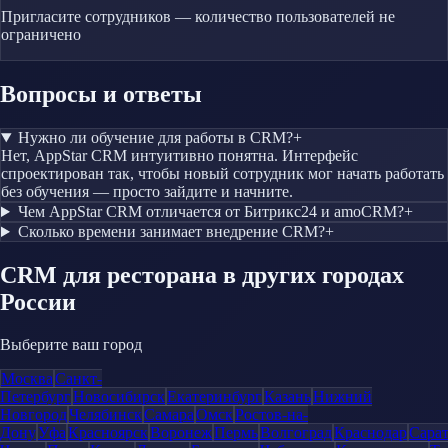
Пригласите сотрудников — количество пользователей не
ограничено
Вопросы и ответы
Нужно ли обучение для работы в CRM?
+
Нет, AppStar CRM интуитивно понятна. Интерфейс
спроектирован так, чтобы новый сотрудник мог начать работать
без обучения — просто зайдите и начните.
Чем AppStar CRM отличается от Битрикс24 и amoCRM?
+
Сколько времени занимает внедрение CRM?
+
CRM
для ресторана
в других городах
России
Выберите ваш город
Москва
Санкт-
Петербург
Новосибирск
Екатеринбург
Казань
Нижний
Новгород
Челябинск
Самара
Омск
Ростов-на-
Дону
Уфа
Красноярск
Воронеж
Пермь
Волгоград
Краснодар
Сара