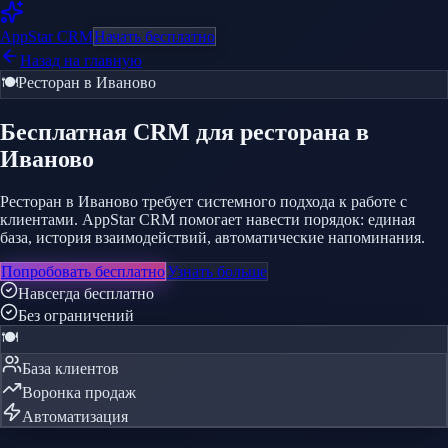
AppStar
CRM
Начать бесплатно
Назад на главную
🍽️
Ресторан
в Иваново
Бесплатная CRM
для ресторана
в
Иваново
Ресторан в Иваново требует системного подхода к работе с
клиентами. AppStar CRM помогает навести порядок: единая
база, история взаимодействий, автоматические напоминания.
Попробовать бесплатно
Узнать больше
Навсегда бесплатно
Без ограничений
🍽️
База клиентов
Воронка продаж
Автоматизация