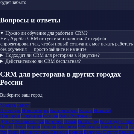
будет забыто
Вопросы и ответы
Нужно ли обучение для работы в CRM?
+
Нет, AppStar CRM интуитивно понятна. Интерфейс
спроектирован так, чтобы новый сотрудник мог начать работать
без обучения — просто зайдите и начните.
Подходит ли CRM для ресторана в Иркутске?
+
Действительно ли CRM бесплатная?
+
CRM
для ресторана
в других городах
России
Выберите ваш город
Москва
Санкт-
Петербург
Новосибирск
Екатеринбург
Казань
Нижний
Новгород
Челябинск
Самара
Омск
Ростов-на-
Дону
Уфа
Красноярск
Воронеж
Пермь
Волгоград
Краснодар
Сара
Челны
Пенза
Киров
Липецк
Балашиха
Чебоксары
Калининград
Ту
Удэ
Тверь
Магнитогорск
Иваново
Брянск
Белгород
Сургут
Влади