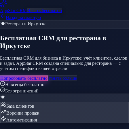
AppStar
CRM
Начать бесплатно
Назад на главную
🍽️
Ресторан
в Иркутске
Бесплатная CRM
для ресторана
в
Иркутске
Бесплатная CRM для бизнеса в Иркутске: учёт клиентов, сделок
и задач. AppStar CRM создана специально для ресторана — с
учётом специфики вашей отрасли.
Попробовать бесплатно
Узнать больше
Навсегда бесплатно
Без ограничений
🍽️
База клиентов
Воронка продаж
Автоматизация