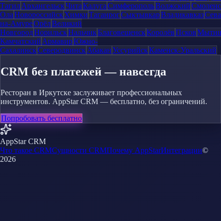
Тагил
Архангельск
Чита
Калуга
Симферополь
Волжский
Смоленс
Ола
Новороссийск
Химки
Таганрог
Сыктывкар
Владикавказ
Сева
на-Амуре
Орёл
Великий
Новгород
Норильск
Нальчик
Благовещенск
Королёв
Псков
Мыти
Камчатский
Армавир
Южно-
Сахалинск
Северодвинск
Абакан
Уссурийск
Каменск-Уральский
CRM без платежей — навсегда
Ресторан в Иркутске заслуживает профессиональных
инструментов. AppStar CRM — бесплатно, без ограничений.
Попробовать бесплатно
AppStar CRM
Что такое CRM
Сущности CRM
Почему AppStar
Интеграции
©
2026