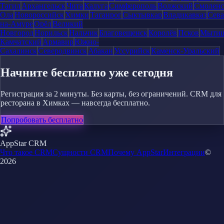
Тагил
Архангельск
Чита
Калуга
Симферополь
Волжский
Смоленс
Ола
Новороссийск
Химки
Таганрог
Сыктывкар
Владикавказ
Сева
на-Амуре
Орёл
Великий
Новгород
Норильск
Нальчик
Благовещенск
Королёв
Псков
Мыти
Камчатский
Армавир
Южно-
Сахалинск
Северодвинск
Абакан
Уссурийск
Каменск-Уральский
Начните бесплатно уже сегодня
Регистрация за 2 минуты. Без карты, без ограничений. CRM для
ресторана в Химках — навсегда бесплатно.
Попробовать бесплатно
AppStar CRM
Что такое CRM
Сущности CRM
Почему AppStar
Интеграции
©
2026