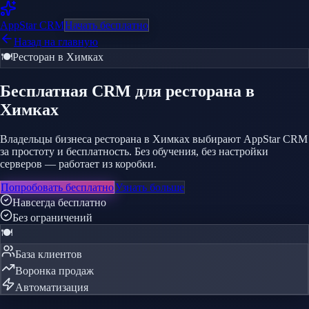
AppStar
CRM
Начать бесплатно
Назад на главную
🍽️
Ресторан
в Химках
Бесплатная CRM
для ресторана
в
Химках
Владельцы бизнеса ресторана в Химках выбирают AppStar CRM
за простоту и бесплатность. Без обучения, без настройки
серверов — работает из коробки.
Попробовать бесплатно
Узнать больше
Навсегда бесплатно
Без ограничений
🍽️
База клиентов
Воронка продаж
Автоматизация