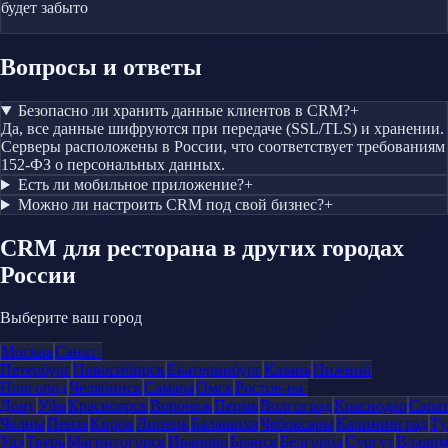
будет забыто
Вопросы и ответы
Безопасно ли хранить данные клиентов в CRM?
+
Да, все данные шифруются при передаче (SSL/TLS) и хранении.
Серверы расположены в России, что соответствует требованиям
152-ФЗ о персональных данных.
Есть ли мобильное приложение?
+
Можно ли настроить CRM под свой бизнес?
+
CRM
для ресторана
в других городах
России
Выберите ваш город
Москва
Санкт-
Петербург
Новосибирск
Екатеринбург
Казань
Нижний
Новгород
Челябинск
Самара
Омск
Ростов-на-
Дону
Уфа
Красноярск
Воронеж
Пермь
Волгоград
Краснодар
Сара
Челны
Пенза
Киров
Липецк
Балашиха
Чебоксары
Калининград
Ту
Удэ
Тверь
Магнитогорск
Иваново
Брянск
Белгород
Сургут
Влади