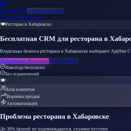
AppStar
CRM
Начать бесплатно
Назад на главную
🍽️
Ресторан
в Хабаровске
Бесплатная CRM
для ресторана
в Хабар
Владельцы бизнеса ресторана в Хабаровске выбирают AppStar CR
Попробовать бесплатно
Узнать больше
Навсегда бесплатно
Без ограничений
🍽️
База клиентов
Воронка продаж
Автоматизация
Проблема
ресторана
в Хабаровске
До 30% броней не подтверждаются, столики пустуют