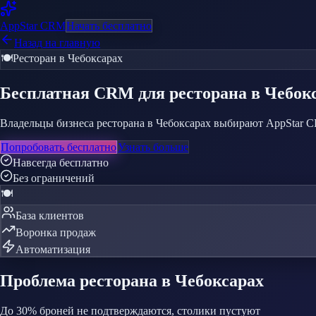
AppStar
CRM
Начать бесплатно
Назад на главную
🍽️
Ресторан
в Чебоксарах
Бесплатная CRM
для ресторана
в Чебок
Владельцы бизнеса ресторана в Чебоксарах выбирают AppStar CRM
Попробовать бесплатно
Узнать больше
Навсегда бесплатно
Без ограничений
🍽️
База клиентов
Воронка продаж
Автоматизация
Проблема
ресторана
в Чебоксарах
До 30% броней не подтверждаются, столики пустуют