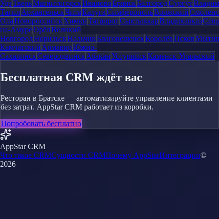
Удэ
Тверь
Магнитогорск
Иваново
Брянск
Белгород
Сургут
Влади
Тагил
Архангельск
Чита
Калуга
Симферополь
Волжский
Смоленс
Ола
Новороссийск
Химки
Таганрог
Сыктывкар
Владикавказ
Сева
на-Амуре
Орёл
Великий
Новгород
Норильск
Нальчик
Благовещенск
Королёв
Псков
Мыти
Камчатский
Армавир
Южно-
Сахалинск
Северодвинск
Абакан
Уссурийск
Каменск-Уральский
Бесплатная CRM ждёт вас
Ресторан в Братске — автоматизируйте управление клиентами
без затрат. AppStar CRM работает из коробки.
Попробовать бесплатно
AppStar CRM
Что такое CRM
Сущности CRM
Почему AppStar
Интеграции
©
2026