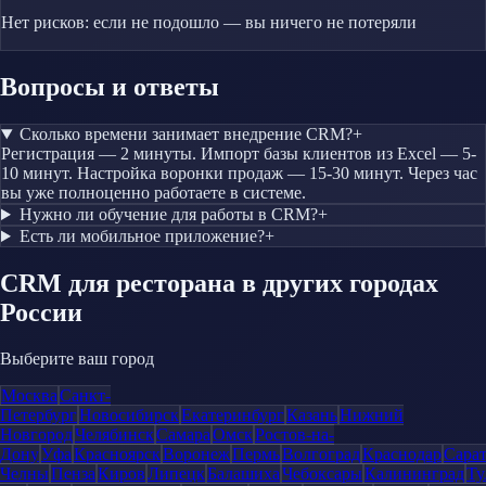
Нет рисков: если не подошло — вы ничего не потеряли
Вопросы и ответы
Сколько времени занимает внедрение CRM?
+
Регистрация — 2 минуты. Импорт базы клиентов из Excel — 5-
10 минут. Настройка воронки продаж — 15-30 минут. Через час
вы уже полноценно работаете в системе.
Нужно ли обучение для работы в CRM?
+
Есть ли мобильное приложение?
+
CRM
для ресторана
в других городах
России
Выберите ваш город
Москва
Санкт-
Петербург
Новосибирск
Екатеринбург
Казань
Нижний
Новгород
Челябинск
Самара
Омск
Ростов-на-
Дону
Уфа
Красноярск
Воронеж
Пермь
Волгоград
Краснодар
Сара
Челны
Пенза
Киров
Липецк
Балашиха
Чебоксары
Калининград
Ту