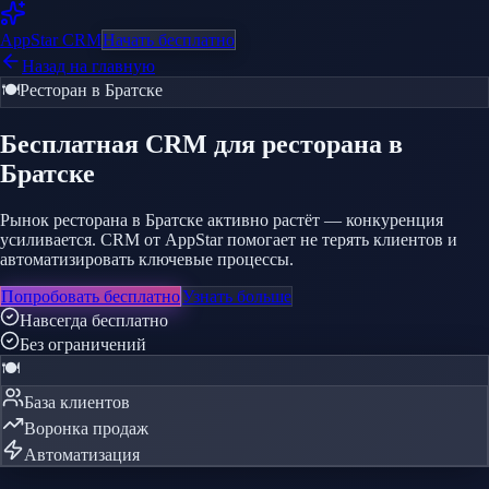
AppStar
CRM
Начать бесплатно
Назад на главную
🍽️
Ресторан
в Братске
Бесплатная CRM
для ресторана
в
Братске
Рынок ресторана в Братске активно растёт — конкуренция
усиливается. CRM от AppStar помогает не терять клиентов и
автоматизировать ключевые процессы.
Попробовать бесплатно
Узнать больше
Навсегда бесплатно
Без ограничений
🍽️
База клиентов
Воронка продаж
Автоматизация