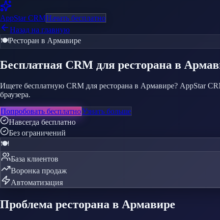
AppStar
CRM
Начать бесплатно
Назад на главную
🍽️
Ресторан
в Армавире
Бесплатная CRM
для ресторана
в Армав
Ищете бесплатную CRM для ресторана в Армавире? AppStar CRM 
браузера.
Попробовать бесплатно
Узнать больше
Навсегда бесплатно
Без ограничений
🍽️
База клиентов
Воронка продаж
Автоматизация
Проблема
ресторана
в Армавире