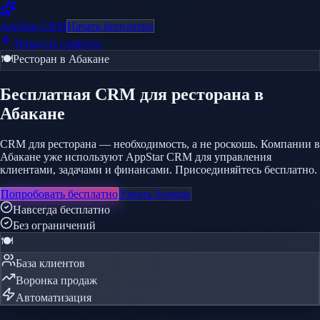
AppStar
CRM
Начать бесплатно
Назад на главную
🍽️
Ресторан
в Абакане
Бесплатная CRM
для ресторана
в
Абакане
CRM для ресторана — необходимость, а не роскошь. Компании в
Абакане уже используют AppStar CRM для управления
клиентами, задачами и финансами. Присоединяйтесь бесплатно.
Попробовать бесплатно
Узнать больше
Навсегда бесплатно
Без ограничений
🍽️
База клиентов
Воронка продаж
Автоматизация