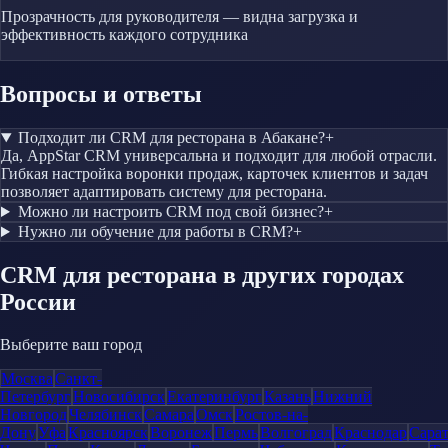
Прозрачность для руководителя — видна загрузка и
эффективность каждого сотрудника
Вопросы и ответы
Подходит ли CRM для ресторана в Абакане?
+
Да, AppStar CRM универсальна и подходит для любой отрасли.
Гибкая настройка воронки продаж, карточек клиентов и задач
позволяет адаптировать систему для ресторана.
Можно ли настроить CRM под свой бизнес?
+
Нужно ли обучение для работы в CRM?
+
CRM
для ресторана
в других городах
России
Выберите ваш город
Москва
Санкт-
Петербург
Новосибирск
Екатеринбург
Казань
Нижний
Новгород
Челябинск
Самара
Омск
Ростов-на-
Дону
Уфа
Красноярск
Воронеж
Пермь
Волгоград
Краснодар
Сара