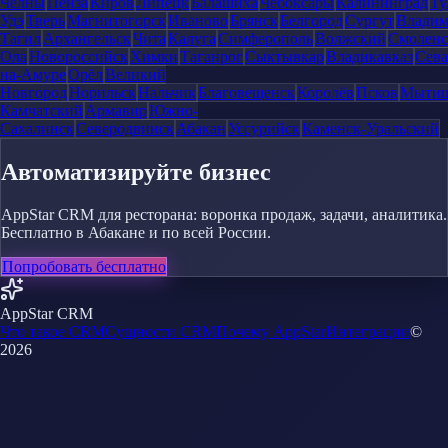
Челны
Пенза
Киров
Липецк
Балашиха
Чебоксары
Калининград
Ту
Удэ
Тверь
Магнитогорск
Иваново
Брянск
Белгород
Сургут
Влади
Тагил
Архангельск
Чита
Калуга
Симферополь
Волжский
Смоленс
Ола
Новороссийск
Химки
Таганрог
Сыктывкар
Владикавказ
Сева
на-Амуре
Орёл
Великий
Новгород
Норильск
Нальчик
Благовещенск
Королёв
Псков
Мыти
Камчатский
Армавир
Южно-
Сахалинск
Северодвинск
Абакан
Уссурийск
Каменск-Уральский
Автоматизируйте бизнес
AppStar CRM для ресторана: воронка продаж, задачи, аналитика.
Бесплатно в Абакане и по всей России.
Попробовать бесплатно
AppStar CRM
Что такое CRM
Сущности CRM
Почему AppStar
Интеграции
©
2026