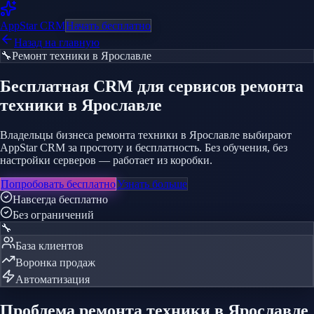
AppStar
CRM
Начать бесплатно
Назад на главную
🔧
Ремонт техники
в Ярославле
Бесплатная CRM
для сервисов ремонта
техники
в Ярославле
Владельцы бизнеса ремонта техники в Ярославле выбирают
AppStar CRM за простоту и бесплатность. Без обучения, без
настройки серверов — работает из коробки.
Попробовать бесплатно
Узнать больше
Навсегда бесплатно
Без ограничений
🔧
База клиентов
Воронка продаж
Автоматизация
Проблема
ремонта техники
в Ярославле