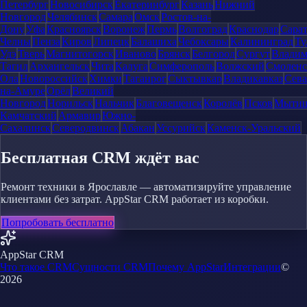
Петербург
Новосибирск
Екатеринбург
Казань
Нижний
Новгород
Челябинск
Самара
Омск
Ростов-на-
Дону
Уфа
Красноярск
Воронеж
Пермь
Волгоград
Краснодар
Сара
Челны
Пенза
Киров
Липецк
Балашиха
Чебоксары
Калининград
Ту
Удэ
Тверь
Магнитогорск
Иваново
Брянск
Белгород
Сургут
Влади
Тагил
Архангельск
Чита
Калуга
Симферополь
Волжский
Смоленс
Ола
Новороссийск
Химки
Таганрог
Сыктывкар
Владикавказ
Сева
на-Амуре
Орёл
Великий
Новгород
Норильск
Нальчик
Благовещенск
Королёв
Псков
Мыти
Камчатский
Армавир
Южно-
Сахалинск
Северодвинск
Абакан
Уссурийск
Каменск-Уральский
Бесплатная CRM ждёт вас
Ремонт техники в Ярославле — автоматизируйте управление
клиентами без затрат. AppStar CRM работает из коробки.
Попробовать бесплатно
AppStar CRM
Что такое CRM
Сущности CRM
Почему AppStar
Интеграции
©
2026