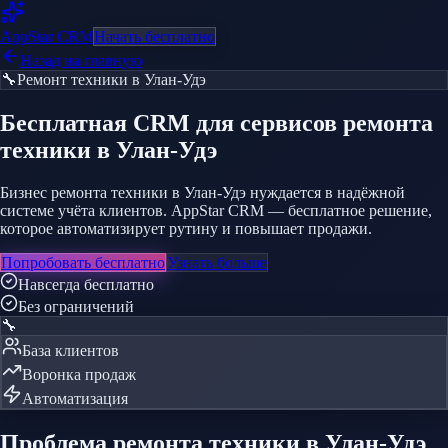
AppStar
CRM
Начать бесплатно
Назад на главную
🔧
Ремонт техники
в Улан-Удэ
Бесплатная CRM
для сервисов ремонта
техники
в Улан-Удэ
Бизнес ремонта техники в Улан-Удэ нуждается в надёжной
системе учёта клиентов. AppStar CRM — бесплатное решение,
которое автоматизирует рутину и повышает продажи.
Попробовать бесплатно
Узнать больше
Навсегда бесплатно
Без ограничений
🔧
База клиентов
Воронка продаж
Автоматизация
Проблема
ремонта техники
в Улан-Удэ