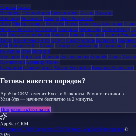
Москва
Санкт-
Петербург
Новосибирск
Екатеринбург
Казань
Нижний
Новгород
Челябинск
Самара
Омск
Ростов-на-
Дону
Уфа
Красноярск
Воронеж
Пермь
Волгоград
Краснодар
Сара
Челны
Пенза
Киров
Липецк
Балашиха
Чебоксары
Калининград
Ту
Удэ
Тверь
Магнитогорск
Иваново
Брянск
Белгород
Сургут
Влади
Тагил
Архангельск
Чита
Калуга
Симферополь
Волжский
Смоленс
Ола
Новороссийск
Химки
Таганрог
Сыктывкар
Владикавказ
Сева
на-Амуре
Орёл
Великий
Новгород
Норильск
Нальчик
Благовещенск
Королёв
Псков
Мыти
Камчатский
Армавир
Южно-
Сахалинск
Северодвинск
Абакан
Уссурийск
Каменск-Уральский
Готовы навести порядок?
AppStar CRM заменит Excel и блокноты. Ремонт техники в
Улан-Удэ — начните бесплатно за 2 минуты.
Попробовать бесплатно
AppStar CRM
Что такое CRM
Сущности CRM
Почему AppStar
Интеграции
©
2026