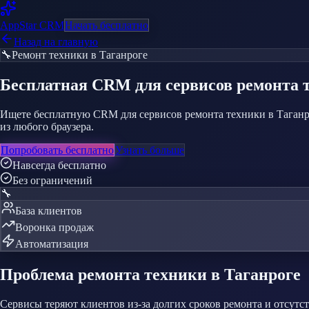
AppStar
CRM
Начать бесплатно
Назад на главную
🔧
Ремонт техники
в Таганроге
Бесплатная CRM
для сервисов ремонта 
Ищете бесплатную CRM для сервисов ремонта техники в Таганро
из любого браузера.
Попробовать бесплатно
Узнать больше
Навсегда бесплатно
Без ограничений
🔧
База клиентов
Воронка продаж
Автоматизация
Проблема
ремонта техники
в Таганроге
Сервисы теряют клиентов из-за долгих сроков ремонта и отсут