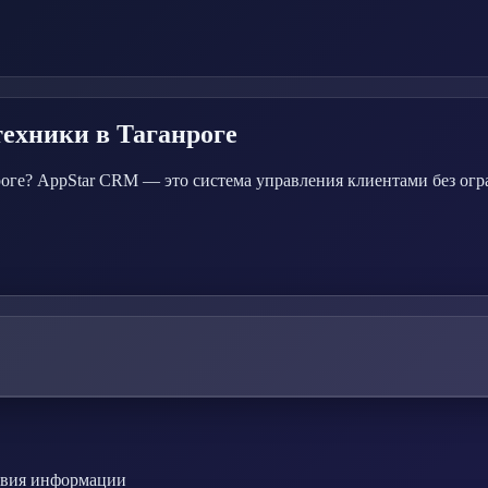
техники
в Таганроге
ге? AppStar CRM — это система управления клиентами без огра
ствия информации