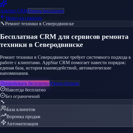
AppStar
CRM
Начать бесплатно
Назад на главную
🔧
Ремонт техники
в Северодвинске
Бесплатная CRM
для сервисов ремонта
техники
в Северодвинске
Ремонт техники в Северодвинске требует системного подхода к
работе с клиентами. AppStar CRM помогает навести порядок:
единая база, история взаимодействий, автоматические
напоминания.
Попробовать бесплатно
Узнать больше
Навсегда бесплатно
Без ограничений
🔧
База клиентов
Воронка продаж
Автоматизация