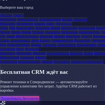
Выберите ваш город
Москва
Санкт-
Петербург
Новосибирск
Екатеринбург
Казань
Нижний
Новгород
Челябинск
Самара
Омск
Ростов-на-
Дону
Уфа
Красноярск
Воронеж
Пермь
Волгоград
Краснодар
Сара
Челны
Пенза
Киров
Липецк
Балашиха
Чебоксары
Калининград
Ту
Удэ
Тверь
Магнитогорск
Иваново
Брянск
Белгород
Сургут
Влади
Тагил
Архангельск
Чита
Калуга
Симферополь
Волжский
Смоленс
Ола
Новороссийск
Химки
Таганрог
Сыктывкар
Владикавказ
Сева
на-Амуре
Орёл
Великий
Новгород
Норильск
Нальчик
Благовещенск
Королёв
Псков
Мыти
Камчатский
Армавир
Южно-
Сахалинск
Северодвинск
Абакан
Уссурийск
Каменск-Уральский
Бесплатная CRM ждёт вас
Ремонт техники в Северодвинске — автоматизируйте
управление клиентами без затрат. AppStar CRM работает из
коробки.
Попробовать бесплатно