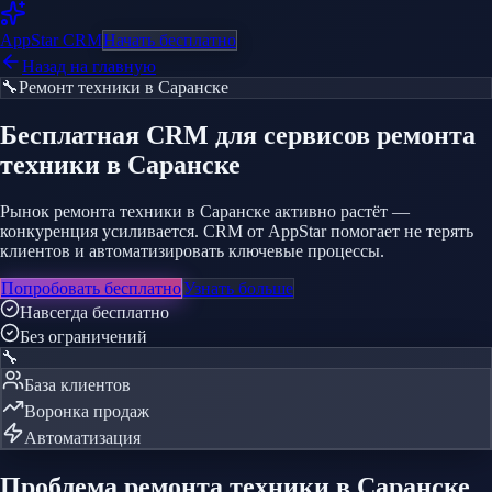
AppStar
CRM
Начать бесплатно
Назад на главную
🔧
Ремонт техники
в Саранске
Бесплатная CRM
для сервисов ремонта
техники
в Саранске
Рынок ремонта техники в Саранске активно растёт —
конкуренция усиливается. CRM от AppStar помогает не терять
клиентов и автоматизировать ключевые процессы.
Попробовать бесплатно
Узнать больше
Навсегда бесплатно
Без ограничений
🔧
База клиентов
Воронка продаж
Автоматизация
Проблема
ремонта техники
в Саранске