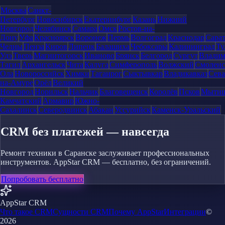
Москва
Санкт-
Петербург
Новосибирск
Екатеринбург
Казань
Нижний
Новгород
Челябинск
Самара
Омск
Ростов-на-
Дону
Уфа
Красноярск
Воронеж
Пермь
Волгоград
Краснодар
Сара
Челны
Пенза
Киров
Липецк
Балашиха
Чебоксары
Калининград
Ту
Удэ
Тверь
Магнитогорск
Иваново
Брянск
Белгород
Сургут
Влади
Тагил
Архангельск
Чита
Калуга
Симферополь
Волжский
Смоленс
Ола
Новороссийск
Химки
Таганрог
Сыктывкар
Владикавказ
Сева
на-Амуре
Орёл
Великий
Новгород
Норильск
Нальчик
Благовещенск
Королёв
Псков
Мыти
Камчатский
Армавир
Южно-
Сахалинск
Северодвинск
Абакан
Уссурийск
Каменск-Уральский
CRM без платежей — навсегда
Ремонт техники в Саранске заслуживает профессиональных
инструментов. AppStar CRM — бесплатно, без ограничений.
Попробовать бесплатно
AppStar CRM
Что такое CRM
Сущности CRM
Почему AppStar
Интеграции
©
2026