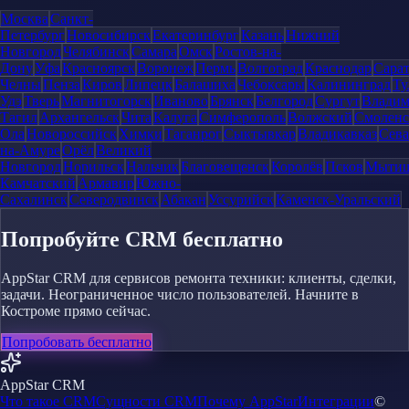
Москва
Санкт-
Петербург
Новосибирск
Екатеринбург
Казань
Нижний
Новгород
Челябинск
Самара
Омск
Ростов-на-
Дону
Уфа
Красноярск
Воронеж
Пермь
Волгоград
Краснодар
Сара
Челны
Пенза
Киров
Липецк
Балашиха
Чебоксары
Калининград
Ту
Удэ
Тверь
Магнитогорск
Иваново
Брянск
Белгород
Сургут
Влади
Тагил
Архангельск
Чита
Калуга
Симферополь
Волжский
Смоленс
Ола
Новороссийск
Химки
Таганрог
Сыктывкар
Владикавказ
Сева
на-Амуре
Орёл
Великий
Новгород
Норильск
Нальчик
Благовещенск
Королёв
Псков
Мыти
Камчатский
Армавир
Южно-
Сахалинск
Северодвинск
Абакан
Уссурийск
Каменск-Уральский
Попробуйте CRM бесплатно
AppStar CRM для сервисов ремонта техники: клиенты, сделки,
задачи. Неограниченное число пользователей. Начните в
Костроме прямо сейчас.
Попробовать бесплатно
AppStar CRM
Что такое CRM
Сущности CRM
Почему AppStar
Интеграции
©