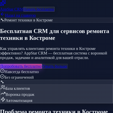
AppStar
CRM
Начать бесплатно
Назад на главную
🔧
Ремонт техники
в Костроме
Бесплатная CRM
для сервисов ремонта
техники
в Костроме
Как управлять клиентами ремонта техники в Костроме
эффективно? AppStar CRM — бесплатная система с воронкой
продаж, задачами и аналитикой для вашей отрасли.
Попробовать бесплатно
Узнать больше
Навсегда бесплатно
Без ограничений
🔧
База клиентов
Воронка продаж
Автоматизация
Проблема
ремонта техники
в Костроме