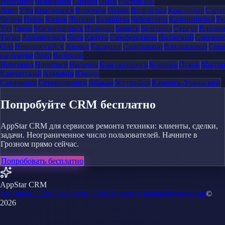
Новгород
Челябинск
Самара
Омск
Ростов-на-
Дону
Уфа
Красноярск
Воронеж
Пермь
Волгоград
Краснодар
Сара
Челны
Пенза
Киров
Липецк
Балашиха
Чебоксары
Калининград
Ту
Удэ
Тверь
Магнитогорск
Иваново
Брянск
Белгород
Сургут
Влади
Тагил
Архангельск
Чита
Калуга
Симферополь
Волжский
Смоленс
Ола
Новороссийск
Химки
Таганрог
Сыктывкар
Владикавказ
Сева
на-Амуре
Орёл
Великий
Новгород
Норильск
Нальчик
Благовещенск
Королёв
Псков
Мыти
Камчатский
Армавир
Южно-
Сахалинск
Северодвинск
Абакан
Уссурийск
Каменск-Уральский
Попробуйте CRM бесплатно
AppStar CRM для сервисов ремонта техники: клиенты, сделки,
задачи. Неограниченное число пользователей. Начните в
Грозном прямо сейчас.
Попробовать бесплатно
AppStar CRM
Что такое CRM
Сущности CRM
Почему AppStar
Интеграции
©
2026