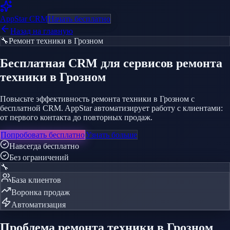
AppStar
CRM
Начать бесплатно
Назад на главную
🔧
Ремонт техники
в Грозном
Бесплатная CRM
для сервисов ремонта
техники
в Грозном
Повысьте эффективность ремонта техники в Грозном с
бесплатной CRM. AppStar автоматизирует работу с клиентами:
от первого контакта до повторных продаж.
Попробовать бесплатно
Узнать больше
Навсегда бесплатно
Без ограничений
🔧
База клиентов
Воронка продаж
Автоматизация
Проблема
ремонта техники
в Грозном