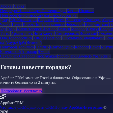
Москва
Санкт-
Петербург
Новосибирск
Екатеринбург
Казань
Нижний
Новгород
Челябинск
Самара
Омск
Ростов-на-
Дону
Уфа
Красноярск
Воронеж
Пермь
Волгоград
Краснодар
Сара
Челны
Пенза
Киров
Липецк
Балашиха
Чебоксары
Калининград
Ту
Удэ
Тверь
Магнитогорск
Иваново
Брянск
Белгород
Сургут
Влади
Тагил
Архангельск
Чита
Калуга
Симферополь
Волжский
Смоленс
Ола
Новороссийск
Химки
Таганрог
Сыктывкар
Владикавказ
Сева
на-Амуре
Орёл
Великий
Новгород
Норильск
Нальчик
Благовещенск
Королёв
Псков
Мыти
Камчатский
Армавир
Южно-
Сахалинск
Северодвинск
Абакан
Уссурийск
Каменск-Уральский
Готовы навести порядок?
AppStar CRM заменит Excel и блокноты. Образование в Уфе —
начните бесплатно за 2 минуты.
Попробовать бесплатно
AppStar CRM
Что такое CRM
Сущности CRM
Почему AppStar
Интеграции
©
2026