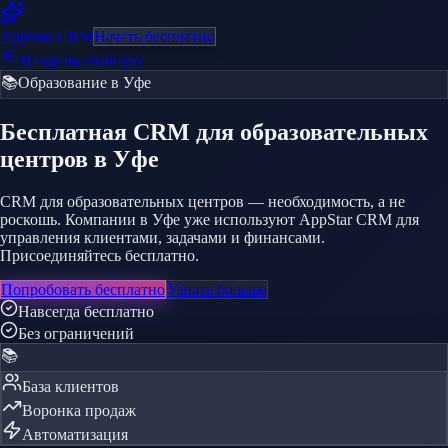
AppStar
CRM
Начать бесплатно
Назад на главную
📚
Образование
в Уфе
Бесплатная CRM
для образовательных
центров
в Уфе
CRM для образовательных центров — необходимость, а не
роскошь. Компании в Уфе уже используют AppStar CRM для
управления клиентами, задачами и финансами.
Присоединяйтесь бесплатно.
Попробовать бесплатно
Узнать больше
Навсегда бесплатно
Без ограничений
📚
База клиентов
Воронка продаж
Автоматизация