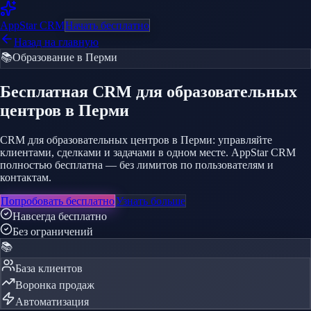
AppStar
CRM
Начать бесплатно
Назад на главную
📚
Образование
в Перми
Бесплатная CRM
для образовательных
центров
в Перми
CRM для образовательных центров в Перми: управляйте
клиентами, сделками и задачами в одном месте. AppStar CRM
полностью бесплатна — без лимитов по пользователям и
контактам.
Попробовать бесплатно
Узнать больше
Навсегда бесплатно
Без ограничений
📚
База клиентов
Воронка продаж
Автоматизация