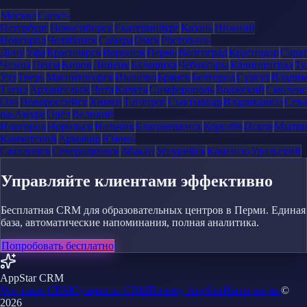
Москва
Санкт-
Петербург
Новосибирск
Екатеринбург
Казань
Нижний
Новгород
Челябинск
Самара
Омск
Ростов-на-
Дону
Уфа
Красноярск
Воронеж
Пермь
Волгоград
Краснодар
Сара
Челны
Пенза
Киров
Липецк
Балашиха
Чебоксары
Калининград
Ту
Удэ
Тверь
Магнитогорск
Иваново
Брянск
Белгород
Сургут
Влади
Тагил
Архангельск
Чита
Калуга
Симферополь
Волжский
Смоленс
Ола
Новороссийск
Химки
Таганрог
Сыктывкар
Владикавказ
Сева
на-Амуре
Орёл
Великий
Новгород
Норильск
Нальчик
Благовещенск
Королёв
Псков
Мыти
Камчатский
Армавир
Южно-
Сахалинск
Северодвинск
Абакан
Уссурийск
Каменск-Уральский
Управляйте клиентами эффективно
Бесплатная CRM для образовательных центров в Перми. Единая
база, автоматические напоминания, полная аналитика.
Попробовать бесплатно
AppStar CRM
Что такое CRM
Сущности CRM
Почему AppStar
Интеграции
©
2026