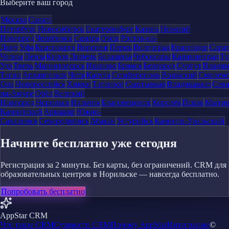
Выберите ваш город
Москва
Санкт-
Петербург
Новосибирск
Екатеринбург
Казань
Нижний
Новгород
Челябинск
Самара
Омск
Ростов-на-
Дону
Уфа
Красноярск
Воронеж
Пермь
Волгоград
Краснодар
Сара
Челны
Пенза
Киров
Липецк
Балашиха
Чебоксары
Калининград
Ту
Удэ
Тверь
Магнитогорск
Иваново
Брянск
Белгород
Сургут
Влади
Тагил
Архангельск
Чита
Калуга
Симферополь
Волжский
Смоленс
Ола
Новороссийск
Химки
Таганрог
Сыктывкар
Владикавказ
Сева
на-Амуре
Орёл
Великий
Новгород
Норильск
Нальчик
Благовещенск
Королёв
Псков
Мыти
Камчатский
Армавир
Южно-
Сахалинск
Северодвинск
Абакан
Уссурийск
Каменск-Уральский
Начните бесплатно уже сегодня
Регистрация за 2 минуты. Без карты, без ограничений. CRM для
образовательных центров в Норильске — навсегда бесплатно.
Попробовать бесплатно
AppStar CRM
Что такое CRM
Сущности CRM
Почему AppStar
Интеграции
©