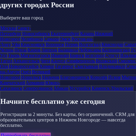
других городах России
Выберите ваш город
Москва
Санкт-
Петербург
Новосибирск
Екатеринбург
Казань
Нижний
Новгород
Челябинск
Самара
Омск
Ростов-на-
Дону
Уфа
Красноярск
Воронеж
Пермь
Волгоград
Краснодар
Сара
Челны
Пенза
Киров
Липецк
Балашиха
Чебоксары
Калининград
Ту
Удэ
Тверь
Магнитогорск
Иваново
Брянск
Белгород
Сургут
Влади
Тагил
Архангельск
Чита
Калуга
Симферополь
Волжский
Смоленс
Ола
Новороссийск
Химки
Таганрог
Сыктывкар
Владикавказ
Сева
на-Амуре
Орёл
Великий
Новгород
Норильск
Нальчик
Благовещенск
Королёв
Псков
Мыти
Камчатский
Армавир
Южно-
Сахалинск
Северодвинск
Абакан
Уссурийск
Каменск-Уральский
Начните бесплатно уже сегодня
Регистрация за 2 минуты. Без карты, без ограничений. CRM для
образовательных центров в Нижнем Новгороде — навсегда
бесплатно.
Попробовать бесплатно