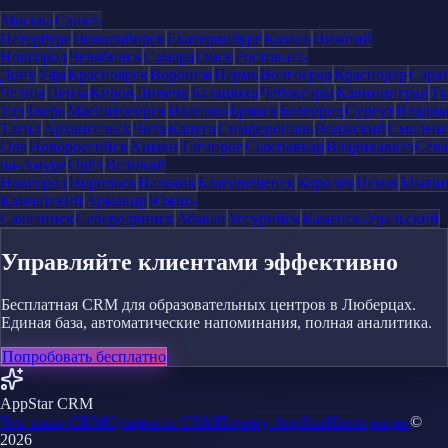
Москва
Санкт-
Петербург
Новосибирск
Екатеринбург
Казань
Нижний
Новгород
Челябинск
Самара
Омск
Ростов-на-
Дону
Уфа
Красноярск
Воронеж
Пермь
Волгоград
Краснодар
Сара
Челны
Пенза
Киров
Липецк
Балашиха
Чебоксары
Калининград
Ту
Удэ
Тверь
Магнитогорск
Иваново
Брянск
Белгород
Сургут
Влади
Тагил
Архангельск
Чита
Калуга
Симферополь
Волжский
Смоленс
Ола
Новороссийск
Химки
Таганрог
Сыктывкар
Владикавказ
Сева
на-Амуре
Орёл
Великий
Новгород
Норильск
Нальчик
Благовещенск
Королёв
Псков
Мыти
Камчатский
Армавир
Южно-
Сахалинск
Северодвинск
Абакан
Уссурийск
Каменск-Уральский
Управляйте клиентами эффективно
Бесплатная CRM для образовательных центров в Люберцах.
Единая база, автоматические напоминания, полная аналитика.
Попробовать бесплатно
AppStar CRM
Что такое CRM
Сущности CRM
Почему AppStar
Интеграции
©
2026