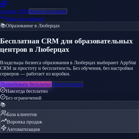
AppStar
CRM
Начать бесплатно
Назад на главную
📚
Образование
в Люберцах
Бесплатная CRM
для образовательных
центров
в Люберцах
Владельцы бизнеса образования в Люберцах выбирают AppStar
CRM за простоту и бесплатность. Без обучения, без настройки
серверов — работает из коробки.
Попробовать бесплатно
Узнать больше
Навсегда бесплатно
Без ограничений
📚
База клиентов
Воронка продаж
Автоматизация