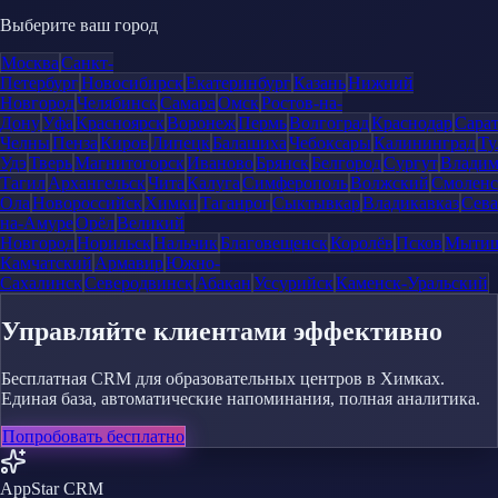
Выберите ваш город
Москва
Санкт-
Петербург
Новосибирск
Екатеринбург
Казань
Нижний
Новгород
Челябинск
Самара
Омск
Ростов-на-
Дону
Уфа
Красноярск
Воронеж
Пермь
Волгоград
Краснодар
Сара
Челны
Пенза
Киров
Липецк
Балашиха
Чебоксары
Калининград
Ту
Удэ
Тверь
Магнитогорск
Иваново
Брянск
Белгород
Сургут
Влади
Тагил
Архангельск
Чита
Калуга
Симферополь
Волжский
Смоленс
Ола
Новороссийск
Химки
Таганрог
Сыктывкар
Владикавказ
Сева
на-Амуре
Орёл
Великий
Новгород
Норильск
Нальчик
Благовещенск
Королёв
Псков
Мыти
Камчатский
Армавир
Южно-
Сахалинск
Северодвинск
Абакан
Уссурийск
Каменск-Уральский
Управляйте клиентами эффективно
Бесплатная CRM для образовательных центров в Химках.
Единая база, автоматические напоминания, полная аналитика.
Попробовать бесплатно
AppStar CRM