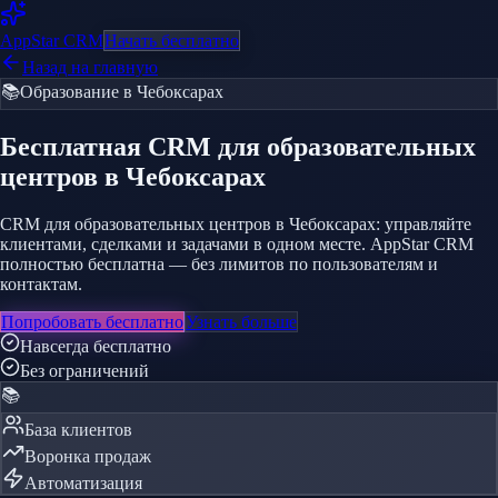
AppStar
CRM
Начать бесплатно
Назад на главную
📚
Образование
в Чебоксарах
Бесплатная CRM
для образовательных
центров
в Чебоксарах
CRM для образовательных центров в Чебоксарах: управляйте
клиентами, сделками и задачами в одном месте. AppStar CRM
полностью бесплатна — без лимитов по пользователям и
контактам.
Попробовать бесплатно
Узнать больше
Навсегда бесплатно
Без ограничений
📚
База клиентов
Воронка продаж
Автоматизация