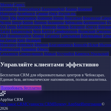
Москва
Санкт-
Петербург
Новосибирск
Екатеринбург
Казань
Нижний
Новгород
Челябинск
Самара
Омск
Ростов-на-
Дону
Уфа
Красноярск
Воронеж
Пермь
Волгоград
Краснодар
Сара
Челны
Пенза
Киров
Липецк
Балашиха
Чебоксары
Калининград
Ту
Удэ
Тверь
Магнитогорск
Иваново
Брянск
Белгород
Сургут
Влади
Тагил
Архангельск
Чита
Калуга
Симферополь
Волжский
Смоленс
Ола
Новороссийск
Химки
Таганрог
Сыктывкар
Владикавказ
Сева
на-Амуре
Орёл
Великий
Новгород
Норильск
Нальчик
Благовещенск
Королёв
Псков
Мыти
Камчатский
Армавир
Южно-
Сахалинск
Северодвинск
Абакан
Уссурийск
Каменск-Уральский
Управляйте клиентами эффективно
Бесплатная CRM для образовательных центров в Чебоксарах.
Единая база, автоматические напоминания, полная аналитика.
Попробовать бесплатно
AppStar CRM
Что такое CRM
Сущности CRM
Почему AppStar
Интеграции
©
2026