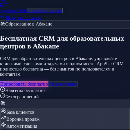
AppStar
CRM
Начать бесплатно
Назад на главную
📚
Образование
в Абакане
Бесплатная CRM
для образовательных
центров
в Абакане
CRM для образовательных центров в Абакане: управляйте
клиентами, сделками и задачами в одном месте. AppStar CRM
полностью бесплатна — без лимитов по пользователям и
контактам.
Попробовать бесплатно
Узнать больше
Навсегда бесплатно
Без ограничений
📚
База клиентов
Воронка продаж
Автоматизация