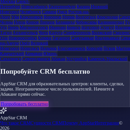
Москва
Санкт-
Петербург
Новосибирск
Екатеринбург
Казань
Нижний
Новгород
Челябинск
Самара
Омск
Ростов-на-
Дону
Уфа
Красноярск
Воронеж
Пермь
Волгоград
Краснодар
Сара
Челны
Пенза
Киров
Липецк
Балашиха
Чебоксары
Калининград
Ту
Удэ
Тверь
Магнитогорск
Иваново
Брянск
Белгород
Сургут
Влади
Тагил
Архангельск
Чита
Калуга
Симферополь
Волжский
Смоленс
Ола
Новороссийск
Химки
Таганрог
Сыктывкар
Владикавказ
Сева
на-Амуре
Орёл
Великий
Новгород
Норильск
Нальчик
Благовещенск
Королёв
Псков
Мыти
Камчатский
Армавир
Южно-
Сахалинск
Северодвинск
Абакан
Уссурийск
Каменск-Уральский
Попробуйте CRM бесплатно
AppStar CRM для образовательных центров: клиенты, сделки,
задачи. Неограниченное число пользователей. Начните в
Абакане прямо сейчас.
Попробовать бесплатно
AppStar CRM
Что такое CRM
Сущности CRM
Почему AppStar
Интеграции
©
2026