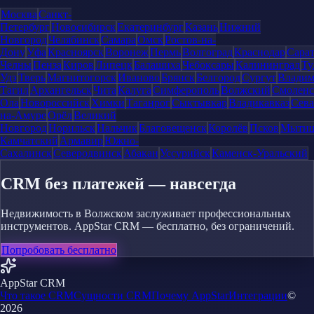
Москва
Санкт-
Петербург
Новосибирск
Екатеринбург
Казань
Нижний
Новгород
Челябинск
Самара
Омск
Ростов-на-
Дону
Уфа
Красноярск
Воронеж
Пермь
Волгоград
Краснодар
Сара
Челны
Пенза
Киров
Липецк
Балашиха
Чебоксары
Калининград
Ту
Удэ
Тверь
Магнитогорск
Иваново
Брянск
Белгород
Сургут
Влади
Тагил
Архангельск
Чита
Калуга
Симферополь
Волжский
Смоленс
Ола
Новороссийск
Химки
Таганрог
Сыктывкар
Владикавказ
Сева
на-Амуре
Орёл
Великий
Новгород
Норильск
Нальчик
Благовещенск
Королёв
Псков
Мыти
Камчатский
Армавир
Южно-
Сахалинск
Северодвинск
Абакан
Уссурийск
Каменск-Уральский
CRM без платежей — навсегда
Недвижимость в Волжском заслуживает профессиональных
инструментов. AppStar CRM — бесплатно, без ограничений.
Попробовать бесплатно
AppStar CRM
Что такое CRM
Сущности CRM
Почему AppStar
Интеграции
©
2026