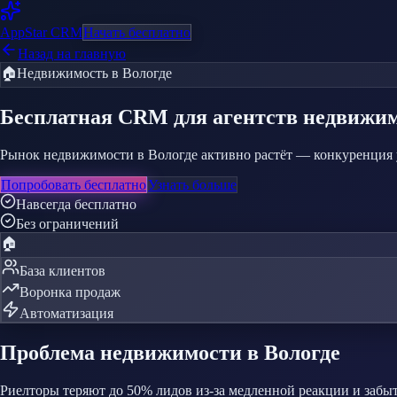
AppStar
CRM
Начать бесплатно
Назад на главную
🏠
Недвижимость
в Вологде
Бесплатная CRM
для агентств недвижи
Рынок недвижимости в Вологде активно растёт — конкуренция у
Попробовать бесплатно
Узнать больше
Навсегда бесплатно
Без ограничений
🏠
База клиентов
Воронка продаж
Автоматизация
Проблема
недвижимости
в Вологде
Риелторы теряют до 50% лидов из-за медленной реакции и забы