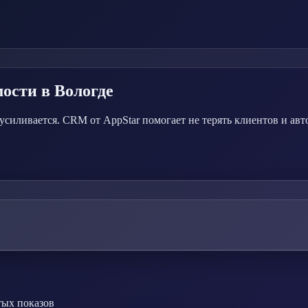
мости
в Вологде
силивается. CRM от AppStar помогает не терять клиентов и ав
тых показов