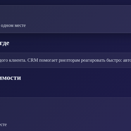
 одном месте
где
го клиента. CRM помогает риелторам реагировать быстро: автом
имости
сте