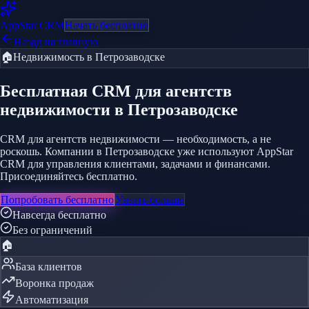
AppStar
CRM
Начать бесплатно
Назад на главную
🏠
Недвижимость
в Петрозаводске
Бесплатная CRM
для агентств
недвижимости
в Петрозаводске
CRM для агентств недвижимости — необходимость, а не
роскошь. Компании в Петрозаводске уже используют AppStar
CRM для управления клиентами, задачами и финансами.
Присоединяйтесь бесплатно.
Попробовать бесплатно
Узнать больше
Навсегда бесплатно
Без ограничений
🏠
База клиентов
Воронка продаж
Автоматизация