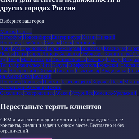
других городах России
Выберите ваш город
Москва
Санкт-
Петербург
Новосибирск
Екатеринбург
Казань
Нижний
Новгород
Челябинск
Самара
Омск
Ростов-на-
Дону
Уфа
Красноярск
Воронеж
Пермь
Волгоград
Краснодар
Сара
Челны
Пенза
Киров
Липецк
Балашиха
Чебоксары
Калининград
Ту
Удэ
Тверь
Магнитогорск
Иваново
Брянск
Белгород
Сургут
Влади
Тагил
Архангельск
Чита
Калуга
Симферополь
Волжский
Смоленс
Ола
Новороссийск
Химки
Таганрог
Сыктывкар
Владикавказ
Сева
на-Амуре
Орёл
Великий
Новгород
Норильск
Нальчик
Благовещенск
Королёв
Псков
Мыти
Камчатский
Армавир
Южно-
Сахалинск
Северодвинск
Абакан
Уссурийск
Каменск-Уральский
Перестаньте терять клиентов
CRM для агентств недвижимости в Петрозаводске — все
контакты, сделки и задачи в одном месте. Бесплатно и без
ограничений.