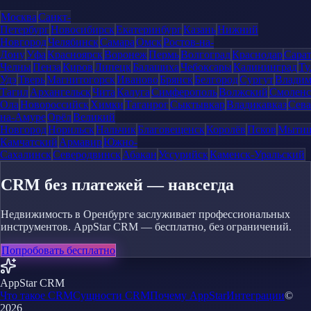
Москва
Санкт-
Петербург
Новосибирск
Екатеринбург
Казань
Нижний
Новгород
Челябинск
Самара
Омск
Ростов-на-
Дону
Уфа
Красноярск
Воронеж
Пермь
Волгоград
Краснодар
Сара
Челны
Пенза
Киров
Липецк
Балашиха
Чебоксары
Калининград
Ту
Удэ
Тверь
Магнитогорск
Иваново
Брянск
Белгород
Сургут
Влади
Тагил
Архангельск
Чита
Калуга
Симферополь
Волжский
Смоленс
Ола
Новороссийск
Химки
Таганрог
Сыктывкар
Владикавказ
Сева
на-Амуре
Орёл
Великий
Новгород
Норильск
Нальчик
Благовещенск
Королёв
Псков
Мыти
Камчатский
Армавир
Южно-
Сахалинск
Северодвинск
Абакан
Уссурийск
Каменск-Уральский
CRM без платежей — навсегда
Недвижимость в Оренбурге заслуживает профессиональных
инструментов. AppStar CRM — бесплатно, без ограничений.
Попробовать бесплатно
AppStar CRM
Что такое CRM
Сущности CRM
Почему AppStar
Интеграции
©
2026