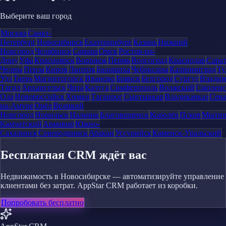
Выберите ваш город
Москва
Санкт-
Петербург
Новосибирск
Екатеринбург
Казань
Нижний
Новгород
Челябинск
Самара
Омск
Ростов-на-
Дону
Уфа
Красноярск
Воронеж
Пермь
Волгоград
Краснодар
Сара
Челны
Пенза
Киров
Липецк
Балашиха
Чебоксары
Калининград
Ту
Удэ
Тверь
Магнитогорск
Иваново
Брянск
Белгород
Сургут
Влади
Тагил
Архангельск
Чита
Калуга
Симферополь
Волжский
Смоленс
Ола
Новороссийск
Химки
Таганрог
Сыктывкар
Владикавказ
Сева
на-Амуре
Орёл
Великий
Новгород
Норильск
Нальчик
Благовещенск
Королёв
Псков
Мыти
Камчатский
Армавир
Южно-
Сахалинск
Северодвинск
Абакан
Уссурийск
Каменск-Уральский
Бесплатная CRM ждёт вас
Недвижимость в Новосибирске — автоматизируйте управление
клиентами без затрат. AppStar CRM работает из коробки.
Попробовать бесплатно