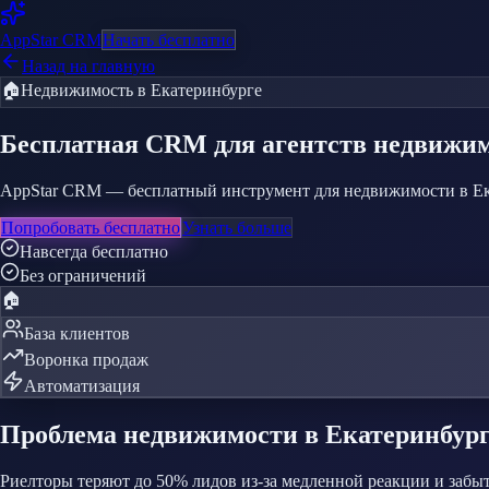
AppStar
CRM
Начать бесплатно
Назад на главную
🏠
Недвижимость
в Екатеринбурге
Бесплатная CRM
для агентств недвижи
AppStar CRM — бесплатный инструмент для недвижимости в Екат
Попробовать бесплатно
Узнать больше
Навсегда бесплатно
Без ограничений
🏠
База клиентов
Воронка продаж
Автоматизация
Проблема
недвижимости
в Екатеринбур
Риелторы теряют до 50% лидов из-за медленной реакции и забы