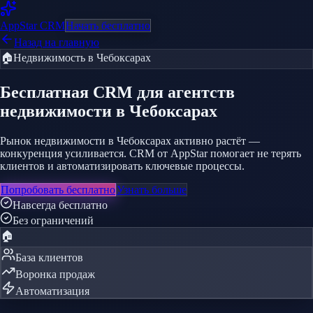
AppStar
CRM
Начать бесплатно
Назад на главную
🏠
Недвижимость
в Чебоксарах
Бесплатная CRM
для агентств
недвижимости
в Чебоксарах
Рынок недвижимости в Чебоксарах активно растёт —
конкуренция усиливается. CRM от AppStar помогает не терять
клиентов и автоматизировать ключевые процессы.
Попробовать бесплатно
Узнать больше
Навсегда бесплатно
Без ограничений
🏠
База клиентов
Воронка продаж
Автоматизация