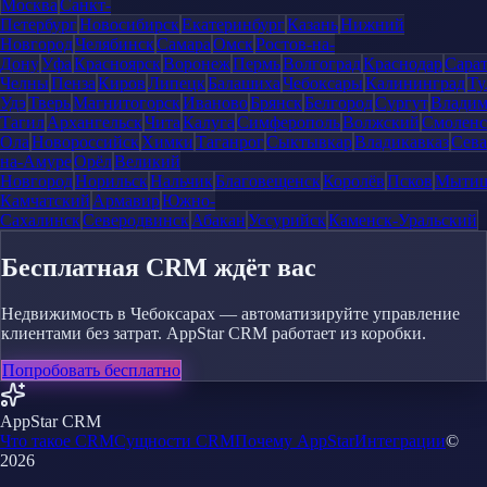
Москва
Санкт-
Петербург
Новосибирск
Екатеринбург
Казань
Нижний
Новгород
Челябинск
Самара
Омск
Ростов-на-
Дону
Уфа
Красноярск
Воронеж
Пермь
Волгоград
Краснодар
Сара
Челны
Пенза
Киров
Липецк
Балашиха
Чебоксары
Калининград
Ту
Удэ
Тверь
Магнитогорск
Иваново
Брянск
Белгород
Сургут
Влади
Тагил
Архангельск
Чита
Калуга
Симферополь
Волжский
Смоленс
Ола
Новороссийск
Химки
Таганрог
Сыктывкар
Владикавказ
Сева
на-Амуре
Орёл
Великий
Новгород
Норильск
Нальчик
Благовещенск
Королёв
Псков
Мыти
Камчатский
Армавир
Южно-
Сахалинск
Северодвинск
Абакан
Уссурийск
Каменск-Уральский
Бесплатная CRM ждёт вас
Недвижимость в Чебоксарах — автоматизируйте управление
клиентами без затрат. AppStar CRM работает из коробки.
Попробовать бесплатно
AppStar CRM
Что такое CRM
Сущности CRM
Почему AppStar
Интеграции
©
2026