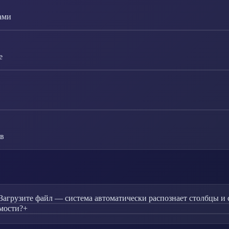
ами
е
ов
Загрузите файл — система автоматически распознает столбцы и с
мости?
+