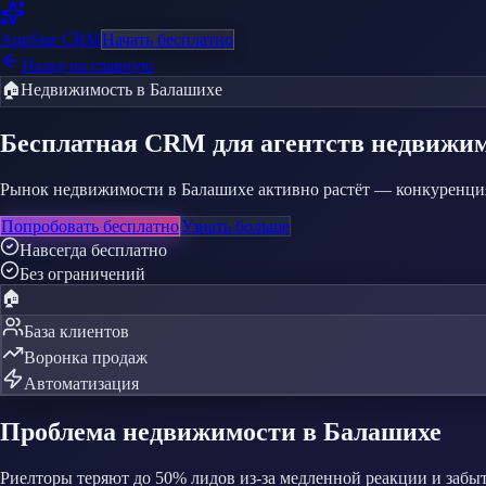
AppStar
CRM
Начать бесплатно
Назад на главную
🏠
Недвижимость
в Балашихе
Бесплатная CRM
для агентств недвижи
Рынок недвижимости в Балашихе активно растёт — конкуренция 
Попробовать бесплатно
Узнать больше
Навсегда бесплатно
Без ограничений
🏠
База клиентов
Воронка продаж
Автоматизация
Проблема
недвижимости
в Балашихе
Риелторы теряют до 50% лидов из-за медленной реакции и забы