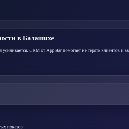
мости
в Балашихе
усиливается. CRM от AppStar помогает не терять клиентов и а
тых показов