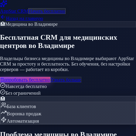
AppStar
CRM
Начать бесплатно
Назад на главную
🏥
Медицина
во Владимире
Бесплатная CRM
для медицинских
центров
во Владимире
Владельцы бизнеса медицины во Владимире выбирают AppStar
CRM за простоту и бесплатность. Без обучения, без настройки
серверов — работает из коробки.
Попробовать бесплатно
Узнать больше
Навсегда бесплатно
Без ограничений
🏥
База клиентов
Воронка продаж
Автоматизация
Проблема
медицины
во Владимире