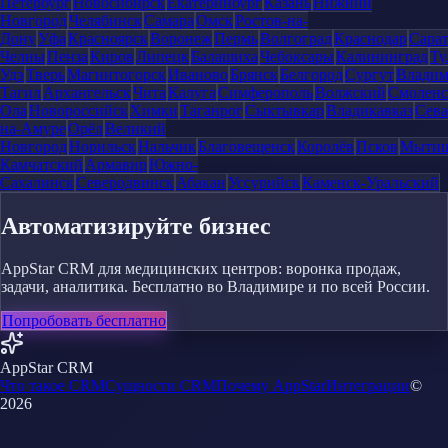
Петербург
Новосибирск
Екатеринбург
Казань
Нижний
Новгород
Челябинск
Самара
Омск
Ростов-на-
Дону
Уфа
Красноярск
Воронеж
Пермь
Волгоград
Краснодар
Сара
Челны
Пенза
Киров
Липецк
Балашиха
Чебоксары
Калининград
Ту
Удэ
Тверь
Магнитогорск
Иваново
Брянск
Белгород
Сургут
Влади
Тагил
Архангельск
Чита
Калуга
Симферополь
Волжский
Смоленс
Ола
Новороссийск
Химки
Таганрог
Сыктывкар
Владикавказ
Сева
на-Амуре
Орёл
Великий
Новгород
Норильск
Нальчик
Благовещенск
Королёв
Псков
Мыти
Камчатский
Армавир
Южно-
Сахалинск
Северодвинск
Абакан
Уссурийск
Каменск-Уральский
Автоматизируйте бизнес
AppStar CRM для медицинских центров: воронка продаж,
задачи, аналитика. Бесплатно во Владимире и по всей России.
Попробовать бесплатно
AppStar CRM
Что такое CRM
Сущности CRM
Почему AppStar
Интеграции
©
2026