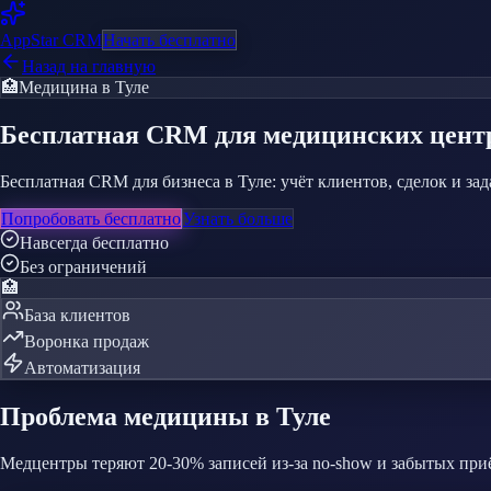
AppStar
CRM
Начать бесплатно
Назад на главную
🏥
Медицина
в Туле
Бесплатная CRM
для медицинских цент
Бесплатная CRM для бизнеса в Туле: учёт клиентов, сделок и з
Попробовать бесплатно
Узнать больше
Навсегда бесплатно
Без ограничений
🏥
База клиентов
Воронка продаж
Автоматизация
Проблема
медицины
в Туле
Медцентры теряют 20-30% записей из-за no-show и забытых при