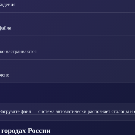
рждения
файла
ко настраиваются
ичено
Загрузите файл — система автоматически распознает столбцы и с
 городах России