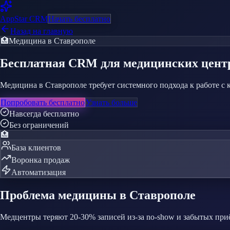
AppStar
CRM
Начать бесплатно
Назад на главную
🏥
Медицина
в Ставрополе
Бесплатная CRM
для медицинских цент
Медицина в Ставрополе требует системного подхода к работе с 
Попробовать бесплатно
Узнать больше
Навсегда бесплатно
Без ограничений
🏥
База клиентов
Воронка продаж
Автоматизация
Проблема
медицины
в Ставрополе
Медцентры теряют 20-30% записей из-за no-show и забытых при