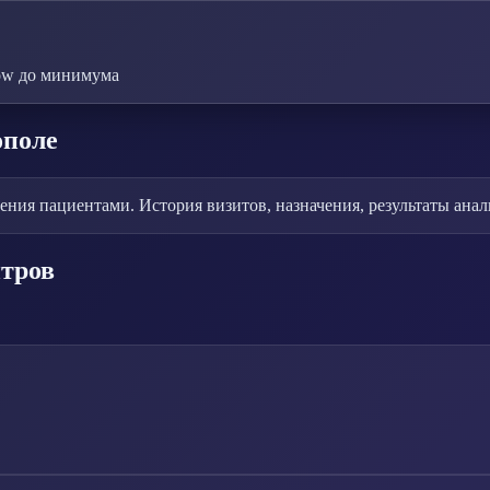
ow до минимума
ополе
ия пациентами. История визитов, назначения, результаты анали
нтров