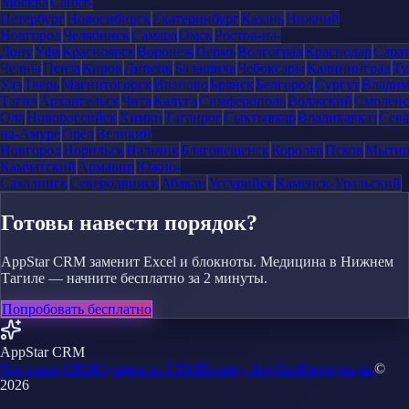
Москва
Санкт-
Петербург
Новосибирск
Екатеринбург
Казань
Нижний
Новгород
Челябинск
Самара
Омск
Ростов-на-
Дону
Уфа
Красноярск
Воронеж
Пермь
Волгоград
Краснодар
Сара
Челны
Пенза
Киров
Липецк
Балашиха
Чебоксары
Калининград
Ту
Удэ
Тверь
Магнитогорск
Иваново
Брянск
Белгород
Сургут
Влади
Тагил
Архангельск
Чита
Калуга
Симферополь
Волжский
Смоленс
Ола
Новороссийск
Химки
Таганрог
Сыктывкар
Владикавказ
Сева
на-Амуре
Орёл
Великий
Новгород
Норильск
Нальчик
Благовещенск
Королёв
Псков
Мыти
Камчатский
Армавир
Южно-
Сахалинск
Северодвинск
Абакан
Уссурийск
Каменск-Уральский
Готовы навести порядок?
AppStar CRM заменит Excel и блокноты. Медицина в Нижнем
Тагиле — начните бесплатно за 2 минуты.
Попробовать бесплатно
AppStar CRM
Что такое CRM
Сущности CRM
Почему AppStar
Интеграции
©
2026