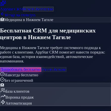
AppStar
CRM
Начать бесплатно
Назад на главную
🏥
Медицина
в Нижнем Тагиле
Бесплатная CRM
для медицинских
центров
в Нижнем Тагиле
Медицина в Нижнем Тагиле требует системного подхода к
работе с клиентами. AppStar CRM помогает навести порядок:
единая база, история взаимодействий, автоматические
напоминания.
Попробовать бесплатно
Узнать больше
Навсегда бесплатно
Без ограничений
🏥
База клиентов
Воронка продаж
Автоматизация