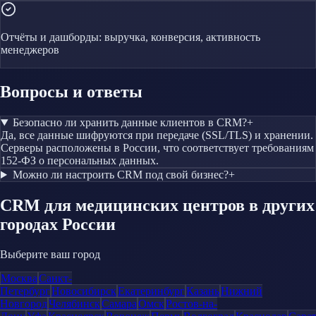
Отчёты и дашборды: выручка, конверсия, активность
менеджеров
Вопросы и ответы
Безопасно ли хранить данные клиентов в CRM?
+
Да, все данные шифруются при передаче (SSL/TLS) и хранении.
Серверы расположены в России, что соответствует требованиям
152-ФЗ о персональных данных.
Можно ли настроить CRM под свой бизнес?
+
CRM
для медицинских центров
в других
городах России
Выберите ваш город
Москва
Санкт-
Петербург
Новосибирск
Екатеринбург
Казань
Нижний
Новгород
Челябинск
Самара
Омск
Ростов-на-