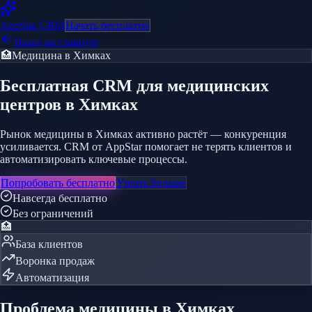
AppStar
CRM
Начать бесплатно
Назад на главную
🏥
Медицина
в Химках
Бесплатная CRM
для медицинских
центров
в Химках
Рынок медицины в Химках активно растёт — конкуренция
усиливается. CRM от AppStar помогает не терять клиентов и
автоматизировать ключевые процессы.
Попробовать бесплатно
Узнать больше
Навсегда бесплатно
Без ограничений
🏥
База клиентов
Воронка продаж
Автоматизация
Проблема
медицины
в Химках