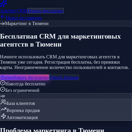
AppStar
CRM
Начать бесплатно
Назад на главную
📣
Маркетинг
в Тюмени
Бесплатная CRM
для маркетинговых
агентств
в Тюмени
Начните использовать CRM для маркетинговых агентств в
Тюмени уже сегодня. Регистрация бесплатна, без привязки
карты. Неограниченное количество пользователей и контактов.
Попробовать бесплатно
Узнать больше
Навсегда бесплатно
Без ограничений
📣
База клиентов
Воронка продаж
Автоматизация
Проблема
маркетинга
в Тюмени