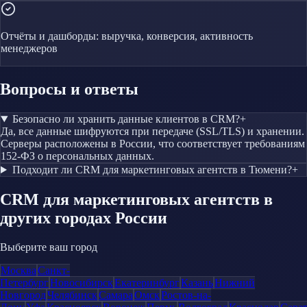
Отчёты и дашборды: выручка, конверсия, активность
менеджеров
Вопросы и ответы
Безопасно ли хранить данные клиентов в CRM?
+
Да, все данные шифруются при передаче (SSL/TLS) и хранении.
Серверы расположены в России, что соответствует требованиям
152-ФЗ о персональных данных.
Подходит ли CRM для маркетинговых агентств в Тюмени?
+
CRM
для маркетинговых агентств
в
других городах России
Выберите ваш город
Москва
Санкт-
Петербург
Новосибирск
Екатеринбург
Казань
Нижний
Новгород
Челябинск
Самара
Омск
Ростов-на-