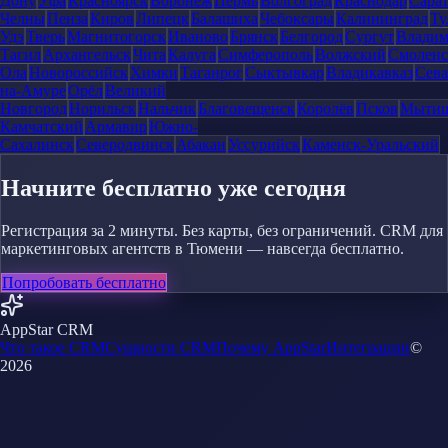
Дону
Уфа
Красноярск
Воронеж
Пермь
Волгоград
Краснодар
Сара
Челны
Пенза
Киров
Липецк
Балашиха
Чебоксары
Калининград
Ту
Удэ
Тверь
Магнитогорск
Иваново
Брянск
Белгород
Сургут
Влади
Тагил
Архангельск
Чита
Калуга
Симферополь
Волжский
Смоленс
Ола
Новороссийск
Химки
Таганрог
Сыктывкар
Владикавказ
Сева
на-Амуре
Орёл
Великий
Новгород
Норильск
Нальчик
Благовещенск
Королёв
Псков
Мыти
Камчатский
Армавир
Южно-
Сахалинск
Северодвинск
Абакан
Уссурийск
Каменск-Уральский
Начните бесплатно уже сегодня
Регистрация за 2 минуты. Без карты, без ограничений. CRM для
маркетинговых агентств в Тюмени — навсегда бесплатно.
Попробовать бесплатно
AppStar CRM
Что такое CRM
Сущности CRM
Почему AppStar
Интеграции
©
2026