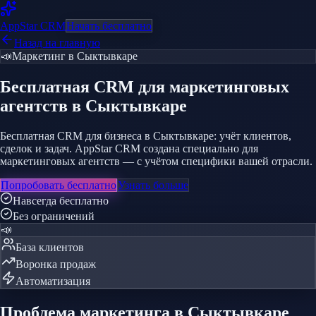
AppStar
CRM
Начать бесплатно
Назад на главную
📣
Маркетинг
в Сыктывкаре
Бесплатная CRM
для маркетинговых
агентств
в Сыктывкаре
Бесплатная CRM для бизнеса в Сыктывкаре: учёт клиентов,
сделок и задач. AppStar CRM создана специально для
маркетинговых агентств — с учётом специфики вашей отрасли.
Попробовать бесплатно
Узнать больше
Навсегда бесплатно
Без ограничений
📣
База клиентов
Воронка продаж
Автоматизация
Проблема
маркетинга
в Сыктывкаре