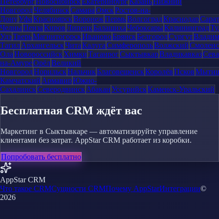
Петербург
Новосибирск
Екатеринбург
Казань
Нижний
Новгород
Челябинск
Самара
Омск
Ростов-на-
Дону
Уфа
Красноярск
Воронеж
Пермь
Волгоград
Краснодар
Сара
Челны
Пенза
Киров
Липецк
Балашиха
Чебоксары
Калининград
Ту
Удэ
Тверь
Магнитогорск
Иваново
Брянск
Белгород
Сургут
Влади
Тагил
Архангельск
Чита
Калуга
Симферополь
Волжский
Смоленс
Ола
Новороссийск
Химки
Таганрог
Сыктывкар
Владикавказ
Сева
на-Амуре
Орёл
Великий
Новгород
Норильск
Нальчик
Благовещенск
Королёв
Псков
Мыти
Камчатский
Армавир
Южно-
Сахалинск
Северодвинск
Абакан
Уссурийск
Каменск-Уральский
Бесплатная CRM ждёт вас
Маркетинг в Сыктывкаре — автоматизируйте управление
клиентами без затрат. AppStar CRM работает из коробки.
Попробовать бесплатно
AppStar CRM
Что такое CRM
Сущности CRM
Почему AppStar
Интеграции
©
2026