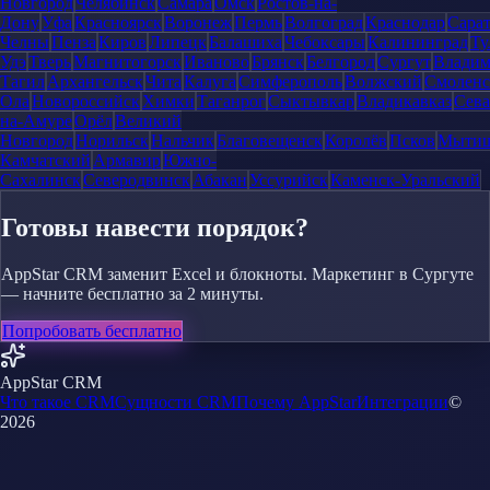
Новгород
Челябинск
Самара
Омск
Ростов-на-
Дону
Уфа
Красноярск
Воронеж
Пермь
Волгоград
Краснодар
Сара
Челны
Пенза
Киров
Липецк
Балашиха
Чебоксары
Калининград
Ту
Удэ
Тверь
Магнитогорск
Иваново
Брянск
Белгород
Сургут
Влади
Тагил
Архангельск
Чита
Калуга
Симферополь
Волжский
Смоленс
Ола
Новороссийск
Химки
Таганрог
Сыктывкар
Владикавказ
Сева
на-Амуре
Орёл
Великий
Новгород
Норильск
Нальчик
Благовещенск
Королёв
Псков
Мыти
Камчатский
Армавир
Южно-
Сахалинск
Северодвинск
Абакан
Уссурийск
Каменск-Уральский
Готовы навести порядок?
AppStar CRM заменит Excel и блокноты. Маркетинг в Сургуте
— начните бесплатно за 2 минуты.
Попробовать бесплатно
AppStar CRM
Что такое CRM
Сущности CRM
Почему AppStar
Интеграции
©
2026