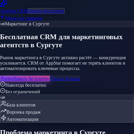
AppStar
CRM
Начать бесплатно
Назад на главную
📣
Маркетинг
в Сургуте
Бесплатная CRM
для маркетинговых
агентств
в Сургуте
Рынок маркетинга в Сургуте активно растёт — конкуренция
усиливается. CRM от AppStar помогает не терять клиентов и
автоматизировать ключевые процессы.
Попробовать бесплатно
Узнать больше
Навсегда бесплатно
Без ограничений
📣
База клиентов
Воронка продаж
Автоматизация
Проблема
маркетинга
в Сургуте